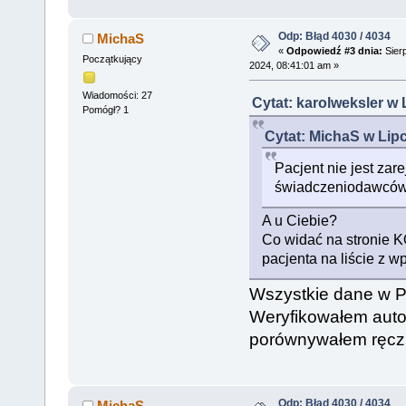
Odp: Błąd 4030 / 4034
MichaS
«
Odpowiedź #3 dnia:
Sierp
Początkujący
2024, 08:41:01 am »
Wiadomości: 27
Cytat: karolweksler w 
Pomógł? 1
Cytat: MichaS w Lipc
Pacjent nie jest zar
świadczeniodawców
A u Ciebie?
Co widać na stronie 
pacjenta na liście z
Wszystkie dane w 
Weryfikowałem auto
porównywałem ręcz
Odp: Błąd 4030 / 4034
MichaS