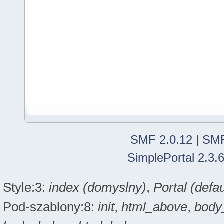
SMF 2.0.12
|
SMF
SimplePortal 2.3.
Style:3:
index (domyslny)
,
Portal (defau
Pod-szablony:8:
init
,
html_above
,
body