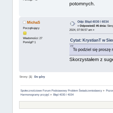
potomnych.
Odp: Błąd 4030 / 4034
MichaS
«
Odpowiedź #6 dnia:
Sierp
Początkujący
2024, 07:56:57 am »
Wiadomości: 27
Cytat: KrystianT w Sie
Pomógł? 1
To podziel się proszę
Skorzystałem z sug
Strony: [
1
]
Do góry
Społecznościowe Forum Podstawowy Problem Świadczeniodawcy
»
Pozos
Harmonogramy przyjęć
»
Błąd 4030 / 4034