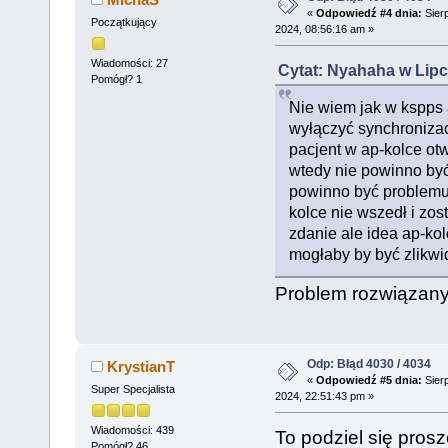
«
Odpowiedź #4 dnia:
Sierp
Początkujący
2024, 08:56:16 am »
Wiadomości: 27
Cytat: Nyahaha w Lipc
Pomógł? 1
Nie wiem jak w kspps 
wyłączyć synchronizacj
pacjent w ap-kolce otwa
wtedy nie powinno być
powinno być problemu 
kolce nie wszedł i zost
zdanie ale idea ap-kolc
mogłaby by być zlikwi
Problem rozwiązany
Odp: Błąd 4030 / 4034
KrystianT
«
Odpowiedź #5 dnia:
Sierp
Super Specjalista
2024, 22:51:43 pm »
Wiadomości: 439
To podziel się pros
Pomógł? 46