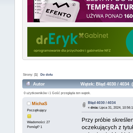
Strony: [
1
]
Do dołu
Autor
Wątek: Błąd 4030 / 4034 
0 użytkowników i 1 Gość przegląda ten wątek.
Błąd 4030 / 4034
MichaS
«
dnia:
Lipca 31, 2024, 10:56:
Początkujący
Przy próbie skreślen
Wiadomości: 27
oczekujących z tytuł
Pomógł? 1