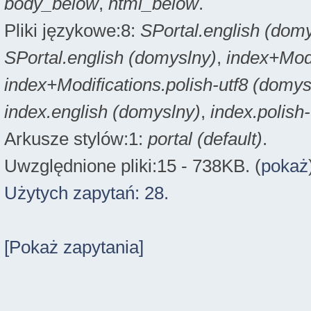
body_below
,
html_below
.
Pliki językowe:8:
SPortal.english (dom
SPortal.english (domyslny)
,
index+Modi
index+Modifications.polish-utf8 (domys
index.english (domyslny)
,
index.polish
Arkusze stylów:1:
portal (default)
.
Uwzględnione pliki:15 - 738KB. (
pokaż
Użytych zapytań: 28.
[Pokaż zapytania]