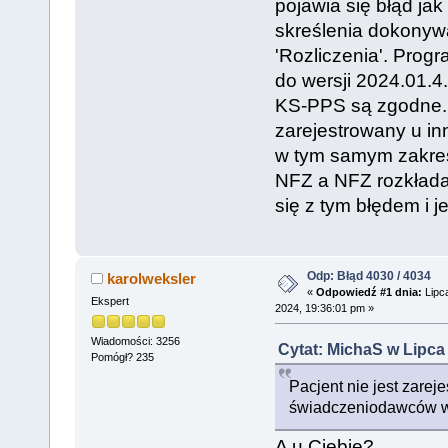
pojawia się błąd jak
skreślenia dokonyw
'Rozliczenia'. Prog
do wersji 2024.01.
KS-PPS są zgodne. P
zarejestrowany u i
w tym samym zakres
NFZ a NFZ rozkłada 
się z tym błędem i 
Odp: Błąd 4030 / 4034
karolweksler
«
Odpowiedź #1 dnia:
Lipc
Ekspert
2024, 19:36:01 pm »
Wiadomości: 3256
Cytat: MichaS w Lipca 
Pomógł? 235
Pacjent nie jest zarej
świadczeniodawców w
A u Ciebie?