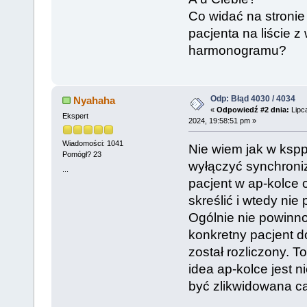
Co widać na stroni
pacjenta na liście z
harmonogramu?
Odp: Błąd 4030 / 4034
Nyahaha
«
Odpowiedź #2 dnia:
Lipc
Ekspert
2024, 19:58:51 pm »
Wiadomości: 1041
Nie wiem jak w kspp
Pomógł? 23
wyłączyć synchroniz
...
pacjent w ap-kolce o
skreślić i wtedy ni
Ogólnie nie powinn
konkretny pacjent d
został rozliczony. T
idea ap-kolce jest n
być zlikwidowana ca