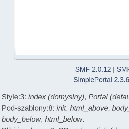
SMF 2.0.12
|
SMF
SimplePortal 2.3.
Style:3:
index (domyslny)
,
Portal (defau
Pod-szablony:8:
init
,
html_above
,
body
body_below
,
html_below
.