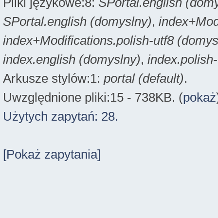
Pliki językowe:8:
SPortal.english (dom
SPortal.english (domyslny)
,
index+Modi
index+Modifications.polish-utf8 (domys
index.english (domyslny)
,
index.polish
Arkusze stylów:1:
portal (default)
.
Uwzględnione pliki:15 - 738KB. (
pokaż
Użytych zapytań: 28.
[Pokaż zapytania]