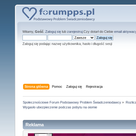
Witamy,
Gość
.
Zaloguj się
lub
zarejestruj
.Czy dotarł do Ciebie
email aktywac
Zaloguj się podając nazwę użytkownika, hasło i długość sesji
Strona główna
Pomoc
Zaloguj się
Rejestracja
Społecznościowe Forum Podstawowy Problem Świadczeniodawcy
»
Rozlic
Wygasło ubezpieczenie podczas pobytu na oiomie
Reklama