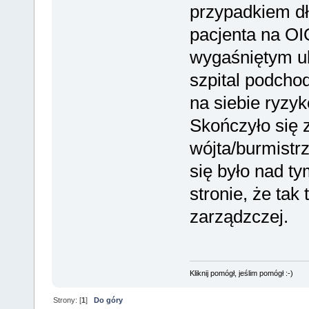
przypadkiem dł
pacjenta na OI
wygaśniętym u
szpital podchodz
na siebie ryzy
Skończyło się 
wójta/burmistr
się było nad t
stronie, że tak 
zarządzczej.
Kliknij pomógł, jeślim pomógł :-)
Strony: [
1
]
Do góry