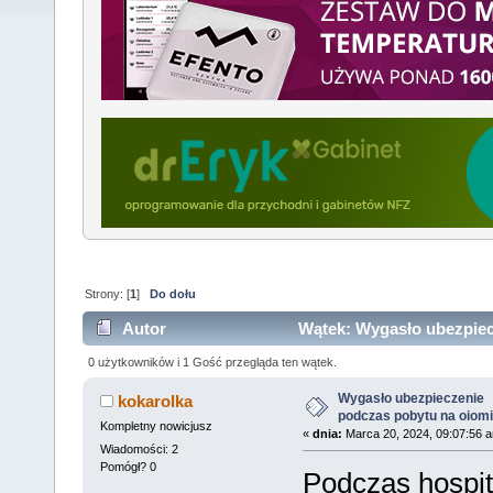
Strony: [
1
]
Do dołu
Autor
Wątek: Wygasło ubezpiec
(Przeczytany 18393 razy)
0 użytkowników i 1 Gość przegląda ten wątek.
Wygasło ubezpieczenie
kokarolka
podczas pobytu na oiom
Kompletny nowicjusz
«
dnia:
Marca 20, 2024, 09:07:56 
Wiadomości: 2
Pomógł? 0
Podczas hospit