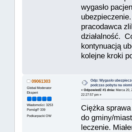
wygasło pacjen
ubezpieczenie.
pracodawca zl
działalność. Co
kontynuacją ub
kolejne kroki p
Odp: Wygasło ubezpiecz
09061303
podczas pobytu na oiom
Global Moderator
«
Odpowiedź #1 dnia:
Marca 20, 
Ekspert
22:27:57 pm »
Wiadomości: 3253
Ciężka sprawa
Pomógł? 339
do gminy/miast
Podkarpacki OW
leczenie. Miał