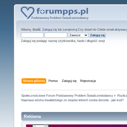
Witamy,
Gość
.
Zaloguj się
lub
zarejestruj
.Czy dotarł do Ciebie
email aktywac
Zaloguj się podając nazwę użytkownika, hasło i długość sesji
Strona główna
Pomoc
Zaloguj się
Rejestracja
Społecznościowe Forum Podstawowy Problem Świadczeniodawcy
»
Rozlic
Naprawa wózka inwalidzkiego ze stopów lekkich osoba dorosła - jaki kod?
Reklama