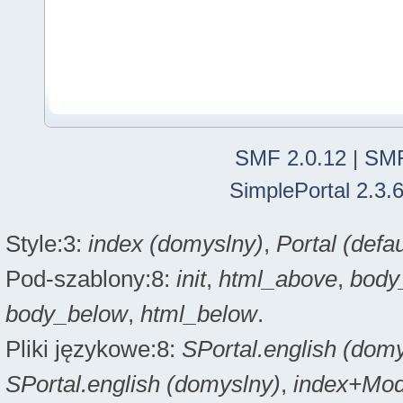
SMF 2.0.12
|
SMF
SimplePortal 2.3.
Style:3:
index (domyslny)
,
Portal (defau
Pod-szablony:8:
init
,
html_above
,
body
body_below
,
html_below
.
Pliki językowe:8:
SPortal.english (dom
SPortal.english (domyslny)
,
index+Modi