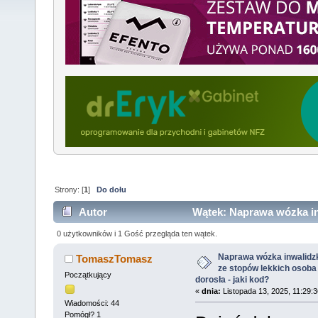
Strony: [
1
]
Do dołu
Autor
Wątek: Naprawa wózka in
osoba dorosła - jaki kod? (Przeczytany 4759 razy)
0 użytkowników i 1 Gość przegląda ten wątek.
Naprawa wózka inwalidz
TomaszTomasz
ze stopów lekkich osoba
Początkujący
dorosła - jaki kod?
«
dnia:
Listopada 13, 2025, 11:29:
Wiadomości: 44
Pomógł? 1