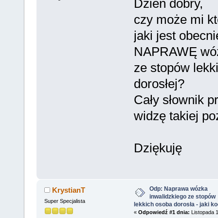
Dzień dobry,
czy może mi k
jaki jest obecn
NAPRAWĘ wózk
ze stopów lekk
dorosłej?
Cały słownik p
widzę takiej poz
Dziękuję
Odp: Naprawa wózka
KrystianT
inwalidzkiego ze stopów
Super Specjalista
lekkich osoba dorosła - jaki k
«
Odpowiedź #1 dnia:
Listopada 1