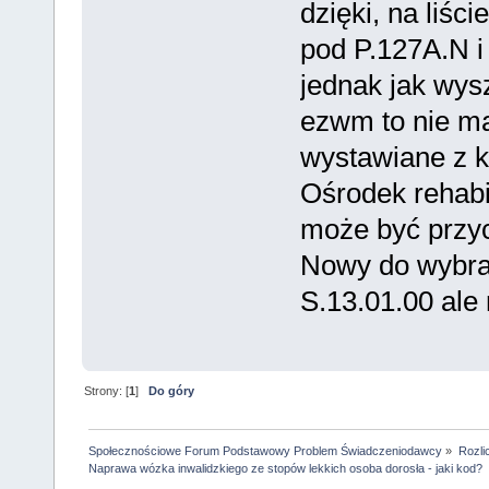
dzięki, na liści
pod P.127A.N i
jednak jak wys
ezwm to nie m
wystawiane z 
Ośrodek rehabil
może być przy
Nowy do wybra
S.13.01.00 ale
Strony: [
1
]
Do góry
Społecznościowe Forum Podstawowy Problem Świadczeniodawcy
»
Rozli
Naprawa wózka inwalidzkiego ze stopów lekkich osoba dorosła - jaki kod?