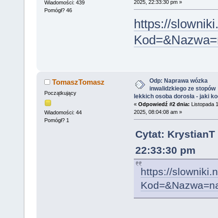
2025, 22:33:30 pm »
Wiadomości: 439
Pomógł? 46
https://slown
Kod=&Nazwa=
Odp: Naprawa wózka
TomaszTomasz
inwalidzkiego ze stopów
Początkujący
lekkich osoba dorosła - jaki k
«
Odpowiedź #2 dnia:
Listopada 1
2025, 08:04:08 am »
Wiadomości: 44
Pomógł? 1
Cytat: KrystianT
22:33:30 pm
https://slownik
Kod=&Nazwa=n