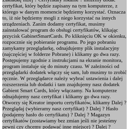
certyfikat, który będzie zapisany na tym komputerze, z
którego w danym momencie będziemy korzystać. Oznacza
to, iż nie będziemy mogli z niego korzystać na innych
urządzeniach. Zanim dodamy certyfikat, musimy
zainstalować program do obsługi certyfikatów, klikając
przycisk GabinetSmartCards. Po kliknięciu OK w okienku,
rozpocznie się pobieranie programu. Po jego pobraniu
zamykamy przeglądarkę, odnajdujemy plik instalacyjny
(najczęściej w folderze Pobrane) i klikamy go dwa razy.
Postępujemy zgodnie z instrukcjami na ekranie monitora,
program instaluje się do minuty czasu. W zależności od
przeglądarki dodatek włączy się sam, lub musimy to zrobić
ręcznie. W przeglądarce należy wybrać ustawienia i dalej
rozszerzenia lub dodatki i tam znajdujemy nasz dodatek
Gabient Smart Cards, który włączamy. Na komputerze
odnajdujemy nasz certyfikat i klikamy go dwa razy.
Otworzy się Kreator importu certyfikatów, klikamy Dalej ?
Przeglądaj (wybieramy nasz certyfikat) ? Dalej ? Hasło
(podajemy hasło do certyfikatu) ? Dalej ? Magazyn
certyfikatów (zostawiamy bez zmian jeśli nie jesteśmy
pewni czy chcemy podawać inne miejsce) ? Dalej ?