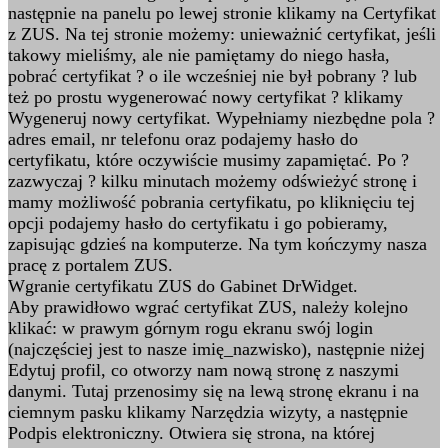
następnie na panelu po lewej stronie klikamy na Certyfikat
z ZUS. Na tej stronie możemy: unieważnić certyfikat, jeśli
takowy mieliśmy, ale nie pamiętamy do niego hasła,
pobrać certyfikat ? o ile wcześniej nie był pobrany ? lub
też po prostu wygenerować nowy certyfikat ? klikamy
Wygeneruj nowy certyfikat. Wypełniamy niezbędne pola ?
adres email, nr telefonu oraz podajemy hasło do
certyfikatu, które oczywiście musimy zapamiętać. Po ?
zazwyczaj ? kilku minutach możemy odświeżyć stronę i
mamy możliwość pobrania certyfikatu, po kliknięciu tej
opcji podajemy hasło do certyfikatu i go pobieramy,
zapisując gdzieś na komputerze. Na tym kończymy nasza
pracę z portalem ZUS.
Wgranie certyfikatu ZUS do Gabinet DrWidget.
Aby prawidłowo wgrać certyfikat ZUS, należy kolejno
klikać: w prawym górnym rogu ekranu swój login
(najczęściej jest to nasze imię_nazwisko), następnie niżej
Edytuj profil, co otworzy nam nową stronę z naszymi
danymi. Tutaj przenosimy się na lewą stronę ekranu i na
ciemnym pasku klikamy Narzędzia wizyty, a następnie
Podpis elektroniczny. Otwiera się strona, na której