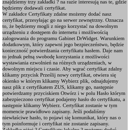
znajdziemy trzy zakładki ? na razie interesują nas te, gdzie
będziemy dodawali certyfikat.
W zakładce Certyfikaty zdalne możemy dodać nasz
certyfikat, przesyłając go na serwer zewnętrzny. Oznacza
to, że będziemy mogli z niego korzystać na dowolnym
urządzeniu z dostępem do internetu i możliwością
zalogowania do programu Gabinet DrWidget. Warunkiem
dodatkowym, który zapewni jego bezpieczeństwo, będzie
konieczność potwierdzania certyfikatu hasłem. Daje nam
to jednak pełną swobodę korzystania z możliwości
wystawiania ezwolnień na różnych urządzeniach, w
dowolnym miejscu i czasie. Aby wgrać certyfikat zdalny
klikamy przycisk Prześlij nowy certyfikat, otwiera się
okienko w którym klikamy Wybierz plik, odnajdujemy
nasz plik z certyfikatem ZUS, klikamy go, następnie
potwierdzamy przyciskiem Otwórz i w polu Hasło którym
zabezpieczono certyfikat podajemy hasło do certyfikatu, a
następnie klikamy Wybierz. Certyfikat zostanie w tym
momencie prawidłowo zapisany. Jeśli podaliśmy
niewłaściwe hasło, to pojawi się komunikat, który nas o
tym poinformuje i certyfikat nie zostanie zapisany.
Zakładkę niżej ? Certyfikaty lokalne ? możemy dodać