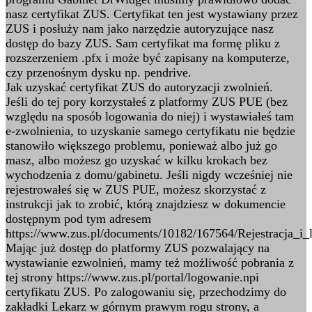
nasz certyfikat ZUS. Certyfikat ten jest wystawiany przez
ZUS i posłuży nam jako narzędzie autoryzujące nasz
dostęp do bazy ZUS. Sam certyfikat ma formę pliku z
rozszerzeniem .pfx i może być zapisany na komputerze,
czy przenośnym dysku np. pendrive.
Jak uzyskać certyfikat ZUS do autoryzacji zwolnień.
Jeśli do tej pory korzystałeś z platformy ZUS PUE (bez
względu na sposób logowania do niej) i wystawiałeś tam
e-zwolnienia, to uzyskanie samego certyfikatu nie będzie
stanowiło większego problemu, ponieważ albo już go
masz, albo możesz go uzyskać w kilku krokach bez
wychodzenia z domu/gabinetu. Jeśli nigdy wcześniej nie
rejestrowałeś się w ZUS PUE, możesz skorzystać z
instrukcji jak to zrobić, którą znajdziesz w dokumencie
dostępnym pod tym adresem
https://www.zus.pl/documents/10182/167564/Rejestracja_i_
Mając już dostęp do platformy ZUS pozwalający na
wystawianie ezwolnień, mamy też możliwość pobrania z
tej strony https://www.zus.pl/portal/logowanie.npi
certyfikatu ZUS. Po zalogowaniu się, przechodzimy do
zakładki Lekarz w górnym prawym rogu strony, a