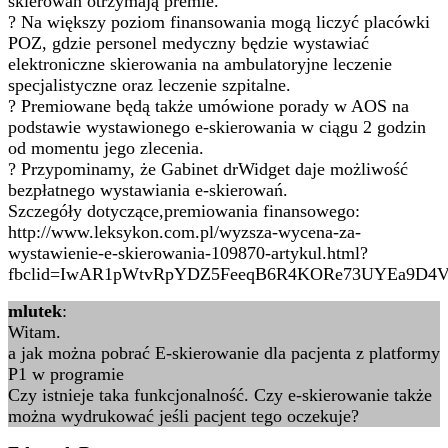
skierowań otrzymają premie.
? Na większy poziom finansowania mogą liczyć placówki
POZ, gdzie personel medyczny będzie wystawiać
elektroniczne skierowania na ambulatoryjne leczenie
specjalistyczne oraz leczenie szpitalne.
? Premiowane będą także umówione porady w AOS na
podstawie wystawionego e-skierowania w ciągu 2 godzin
od momentu jego zlecenia.
? Przypominamy, że Gabinet drWidget daje możliwość
bezpłatnego wystawiania e-skierowań.
Szczegóły dotyczące,premiowania finansowego:
http://www.leksykon.com.pl/wyzsza-wycena-za-
wystawienie-e-skierowania-109870-artykul.html?
fbclid=IwAR1pWtvRpYDZ5FeeqB6R4KORe73UYEa9D4V
mlutek
:
Witam.
a jak można pobrać E-skierowanie dla pacjenta z platformy
P1 w programie
Czy istnieje taka funkcjonalność. Czy e-skierowanie także
można wydrukować jeśli pacjent tego oczekuje?