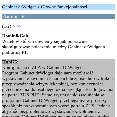
Gabinet drWidget > Główne funkcjonalności
Platforma P1
(1/2)
>
>>
DominikGab
:
Wątek w którym dowiemy się jak poprawnie
skonfigurować połączenie między Gabinet drWidget a
platformą P1.
Hubi75
:
Konfiguracja e-ZLA w Gabinet DrWidget.
Program Gabinet drWidget daje nam możliwość
wystawiania e-zwolnień lekarskich bezpośrednio w trakcie
przeprowadzania wizyty lekarskiej, bez konieczności
przechodzenia do osobnego okna przeglądarki i logowania
na portal ZUS PUE. Samo wystawianie zwolnienia w
programie Gabinet DrWidget, przebiega też w prostszy
sposób niż na wspomnianym wyżej portalu ZUS. Jednak
aby móc bezproblemowo wystawiać e-zwolnienia z
programu Gabinet DrWidget musimy prawidłowo dodać