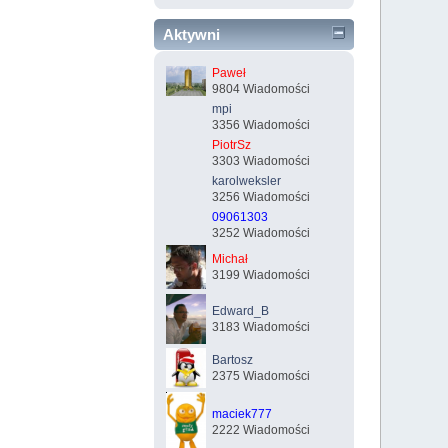
Aktywni
Paweł
9804 Wiadomości
mpi
3356 Wiadomości
PiotrSz
3303 Wiadomości
karolweksler
3256 Wiadomości
09061303
3252 Wiadomości
Michał
3199 Wiadomości
Edward_B
3183 Wiadomości
Bartosz
2375 Wiadomości
maciek777
2222 Wiadomości