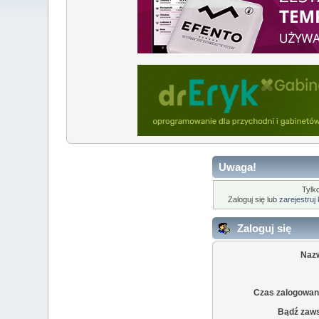
Uwaga!
Tylk
Zaloguj się lub
zarejestruj
Zaloguj się
Naz
Czas zalogowani
Bądź zaw