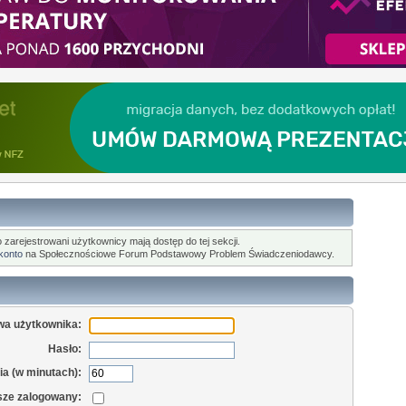
o zarejestrowani użytkownicy mają dostęp do tej sekcji.
 konto
na Społecznościowe Forum Podstawowy Problem Świadczeniodawcy.
wa użytkownika:
Hasło:
a (w minutach):
sze zalogowany: