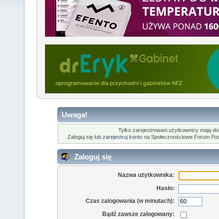
Uwaga!
Tylko zarejestrowani użytkownicy mają dost
Zaloguj się lub
zarejestruj konto
na Społecznościowe Forum Po
Zaloguj się
Nazwa użytkownika:
Hasło:
Czas zalogowania (w minutach):
Bądź zawsze zalogowany: