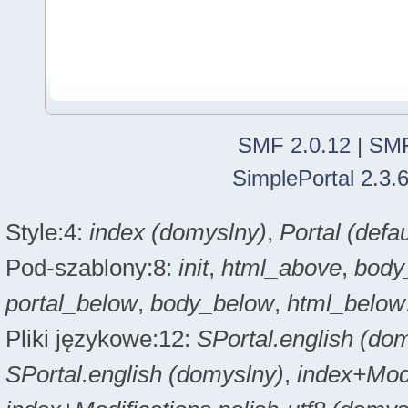
SMF 2.0.12
|
SMF
SimplePortal 2.3.
Style:4:
index (domyslny)
,
Portal (defau
Pod-szablony:8:
init
,
html_above
,
body
portal_below
,
body_below
,
html_below
Pliki językowe:12:
SPortal.english (do
SPortal.english (domyslny)
,
index+Modi