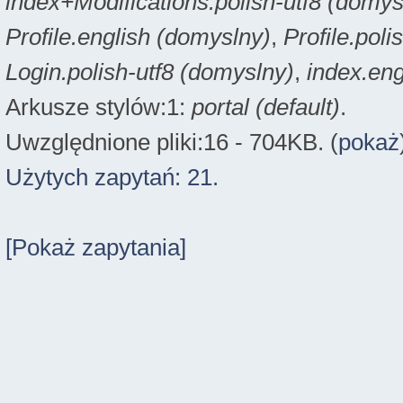
index+Modifications.polish-utf8 (domys
Profile.english (domyslny)
,
Profile.poli
Login.polish-utf8 (domyslny)
,
index.eng
Arkusze stylów:1:
portal (default)
.
Uwzględnione pliki:16 - 704KB. (
pokaż
Użytych zapytań: 21.
[Pokaż zapytania]