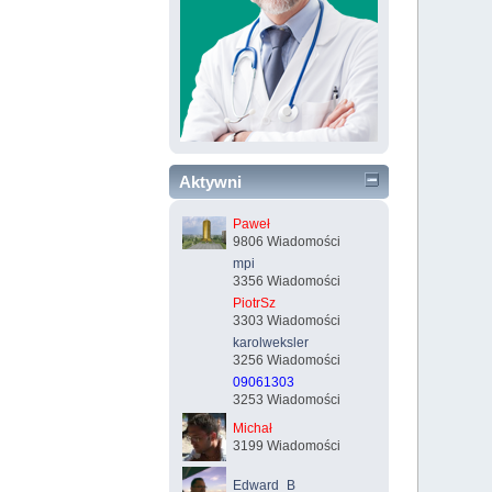
Aktywni
Paweł
9806 Wiadomości
mpi
3356 Wiadomości
PiotrSz
3303 Wiadomości
karolweksler
3256 Wiadomości
09061303
3253 Wiadomości
Michał
3199 Wiadomości
Edward_B