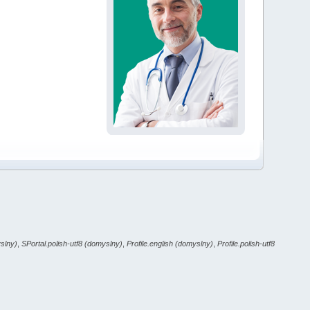
yslny)
,
SPortal.polish-utf8 (domyslny)
,
Profile.english (domyslny)
,
Profile.polish-utf8