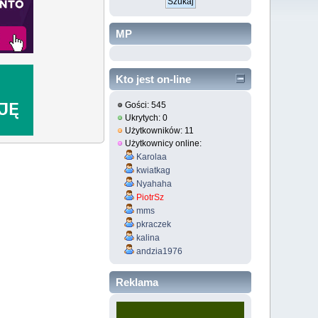
MP
Kto jest on-line
Gości: 545
Ukrytych: 0
Użytkowników: 11
Użytkownicy online:
Karolaa
kwiatkag
Nyahaha
PiotrSz
mms
pkraczek
kalina
andzia1976
maxmaj
mgolinski
Reklama
Pravusik