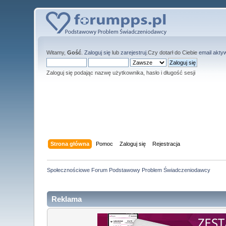
Witamy,
Gość
.
Zaloguj się
lub
zarejestruj
.Czy dotarł do Ciebie
email akty
Zaloguj się podając nazwę użytkownika, hasło i długość sesji
Strona główna
Pomoc
Zaloguj się
Rejestracja
Społecznościowe Forum Podstawowy Problem Świadczeniodawcy
Reklama