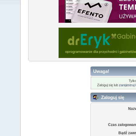
Uwaga!
Tylk
Zaloguj się lub
zarejestruj
Zaloguj się
Naz
Czas zalogowani
Bądź zaw