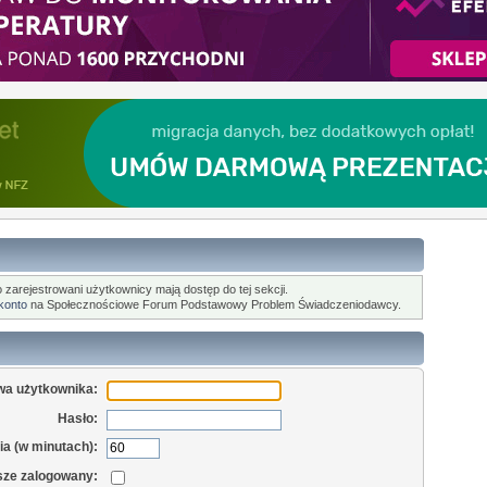
o zarejestrowani użytkownicy mają dostęp do tej sekcji.
 konto
na Społecznościowe Forum Podstawowy Problem Świadczeniodawcy.
wa użytkownika:
Hasło:
a (w minutach):
sze zalogowany: