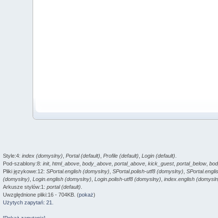
Style:4:
index (domyslny)
,
Portal (default)
,
Profile (default)
,
Login (default)
.
Pod-szablony:8:
init
,
html_above
,
body_above
,
portal_above
,
kick_guest
,
portal_below
,
bod
Pliki językowe:12:
SPortal.english (domyslny)
,
SPortal.polish-utf8 (domyslny)
,
SPortal.engli
(domyslny)
,
Login.english (domyslny)
,
Login.polish-utf8 (domyslny)
,
index.english (domysln
Arkusze stylów:1:
portal (default)
.
Uwzględnione pliki:16 - 704KB. (
pokaż
)
Użytych zapytań: 21.