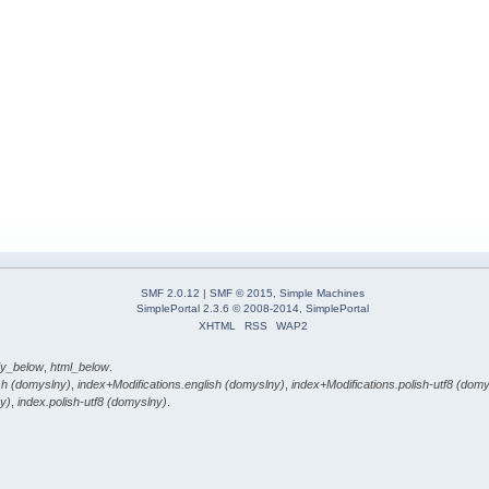
SMF 2.0.12
|
SMF © 2015
,
Simple Machines
SimplePortal 2.3.6 © 2008-2014, SimplePortal
XHTML
RSS
WAP2
y_below
,
html_below
.
sh (domyslny)
,
index+Modifications.english (domyslny)
,
index+Modifications.polish-utf8 (dom
y)
,
index.polish-utf8 (domyslny)
.