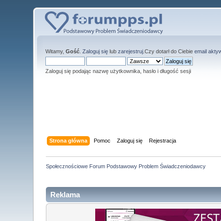
Witamy,
Gość
.
Zaloguj się
lub
zarejestruj
.Czy dotarł do Ciebie
email akty
Zaloguj się podając nazwę użytkownika, hasło i długość sesji
Strona główna
Pomoc
Zaloguj się
Rejestracja
Społecznościowe Forum Podstawowy Problem Świadczeniodawcy
Reklama