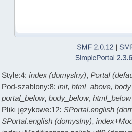
SMF 2.0.12
|
SMF
SimplePortal 2.3.
Style:4:
index (domyslny)
,
Portal (defau
Pod-szablony:8:
init
,
html_above
,
body
portal_below
,
body_below
,
html_below
Pliki językowe:12:
SPortal.english (do
SPortal.english (domyslny)
,
index+Modi