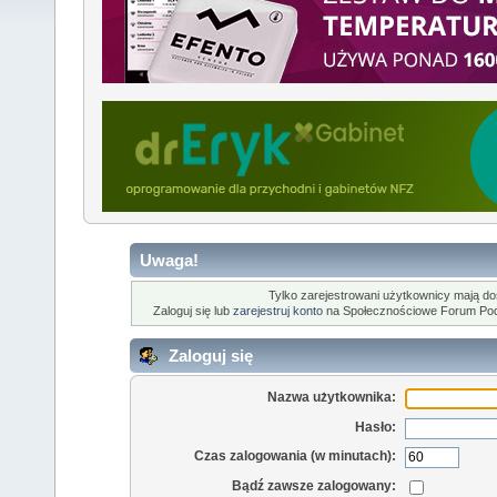
Uwaga!
Tylko zarejestrowani użytkownicy mają dost
Zaloguj się lub
zarejestruj konto
na Społecznościowe Forum Po
Zaloguj się
Nazwa użytkownika:
Hasło:
Czas zalogowania (w minutach):
Bądź zawsze zalogowany: