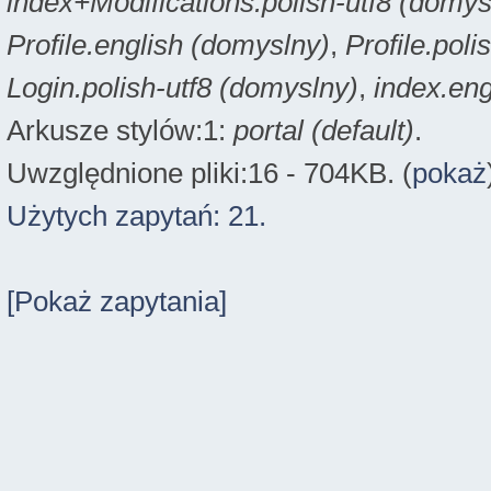
index+Modifications.polish-utf8 (domys
Profile.english (domyslny)
,
Profile.poli
Login.polish-utf8 (domyslny)
,
index.eng
Arkusze stylów:1:
portal (default)
.
Uwzględnione pliki:16 - 704KB. (
pokaż
Użytych zapytań: 21.
[Pokaż zapytania]